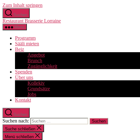
Zum Inhalt springen
Suchen
Restaurant Brasserie Lorraine
Menü
Programm
Sääli mieten
Beiz
Angebot
Brunch
Zugänglichkeit
Spenden
Über uns
Kollekiv
Grundsätze
Jobs
Kontakt
Suchen
Suchen nach:
Suche schließen
Menü schließen