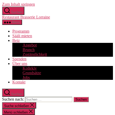
Zum Inhalt springen
Suchen
Restaurant Brasserie Lorraine
Menü
Programm
Sääli mieten
Beiz
Angebot
Brunch
Zugänglichkeit
Spenden
Über uns
Kollekiv
Grundsätze
Jobs
Kontakt
Suchen
Suchen nach:
Suche schließen
Menü schließen