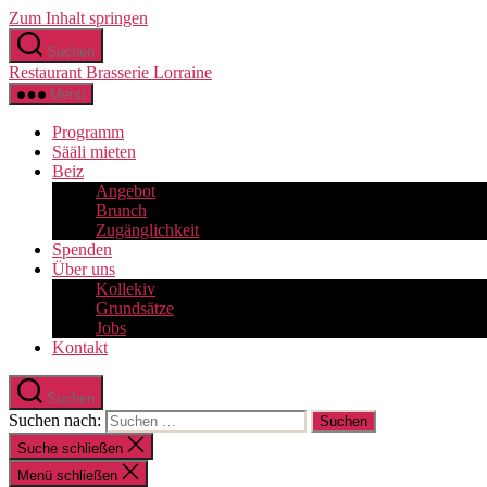
Zum Inhalt springen
Suchen
Restaurant Brasserie Lorraine
Menü
Programm
Sääli mieten
Beiz
Angebot
Brunch
Zugänglichkeit
Spenden
Über uns
Kollekiv
Grundsätze
Jobs
Kontakt
Suchen
Suchen nach:
Suche schließen
Menü schließen