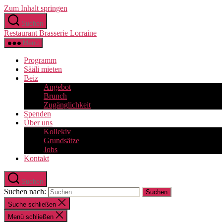
Zum Inhalt springen
Suchen
Restaurant Brasserie Lorraine
Menü
Programm
Sääli mieten
Beiz
Angebot
Brunch
Zugänglichkeit
Spenden
Über uns
Kollekiv
Grundsätze
Jobs
Kontakt
Suchen
Suchen nach:
Suche schließen
Menü schließen