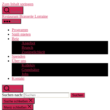
Zum Inhalt springen
Suchen
Restaurant Brasserie Lorraine
Menü
Programm
Sääli mieten
Beiz
Angebot
Brunch
Zugänglichkeit
Spenden
Über uns
Kollekiv
Grundsätze
Jobs
Kontakt
Suchen
Suchen nach:
Suche schließen
Menü schließen