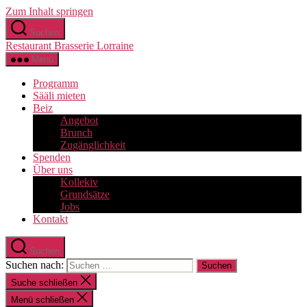
Zum Inhalt springen
Suchen
Restaurant Brasserie Lorraine
Menü
Programm
Sääli mieten
Beiz
Angebot
Brunch
Zugänglichkeit
Spenden
Über uns
Kollekiv
Grundsätze
Jobs
Kontakt
Suchen
Suchen nach:
Suche schließen
Menü schließen