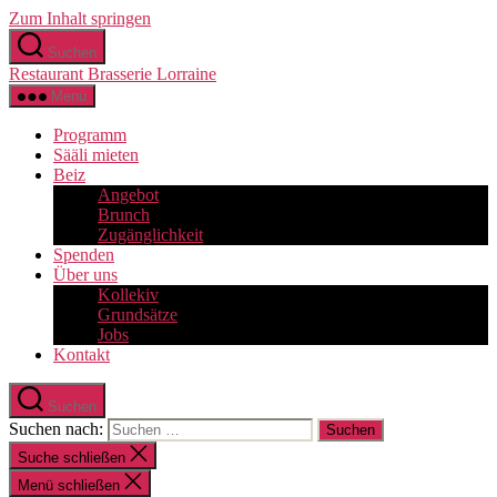
Zum Inhalt springen
Suchen
Restaurant Brasserie Lorraine
Menü
Programm
Sääli mieten
Beiz
Angebot
Brunch
Zugänglichkeit
Spenden
Über uns
Kollekiv
Grundsätze
Jobs
Kontakt
Suchen
Suchen nach:
Suche schließen
Menü schließen