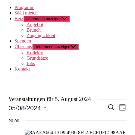
Programm
Sääli mieten
Beiz
Untermenü anzeigen
Angebot
Brunch
Zugänglichkeit
Spenden
Über uns
Untermenü anzeigen
Kollekiv
Grundsätze
Jobs
Kontakt
Veranstaltungen für 5. August 2024
05/08/2024
Veranstal
Veran
Suche
Tag
Ansic
Suche
Datum
Navig
wählen.
20:00
und
Ansichten