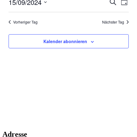
15/09/2024
Veranstal
Veran
Suche
Tag
Ansic
Suche
Datum
Navig
wählen.
und
Vorheriger Tag
Nächster Tag
Ansichten
Navigati
Kalender abonnieren
Adresse