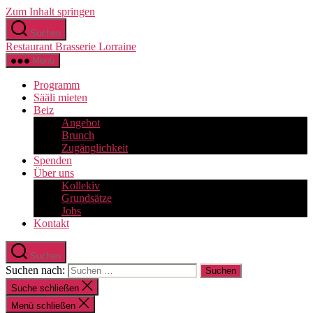
Zum Inhalt springen
Suchen
Restaurant Brasserie Lorraine
Menü
Programm
Sääli mieten
Beiz
Angebot
Brunch
Zugänglichkeit
Spenden
Über uns
Kollekiv
Grundsätze
Jobs
Kontakt
Suchen
Suchen nach:
Suche schließen
Menü schließen