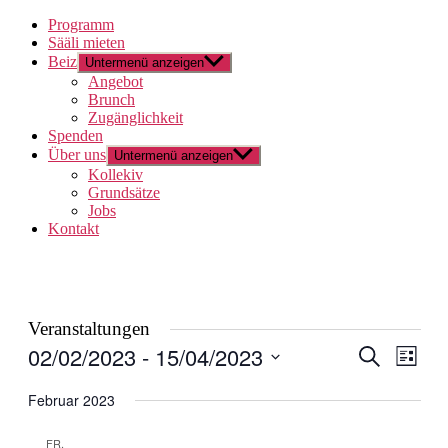
Programm
Sääli mieten
Beiz
Untermenü anzeigen
Angebot
Brunch
Zugänglichkeit
Spenden
Über uns
Untermenü anzeigen
Kollekiv
Grundsätze
Jobs
Kontakt
Veranstaltungen
02/02/2023
 - 
15/04/2023
Veranstal
Veran
Suche
Liste
Ansic
Suche
Datum
Navig
wählen.
Februar 2023
und
Ansichten
FR.