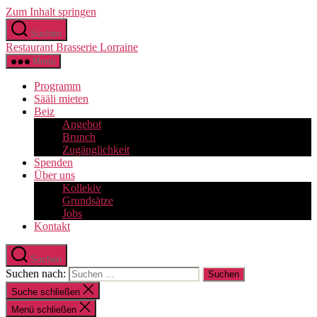
Zum Inhalt springen
Suchen
Restaurant Brasserie Lorraine
Menü
Programm
Sääli mieten
Beiz
Angebot
Brunch
Zugänglichkeit
Spenden
Über uns
Kollekiv
Grundsätze
Jobs
Kontakt
Suchen
Suchen nach:
Suche schließen
Menü schließen