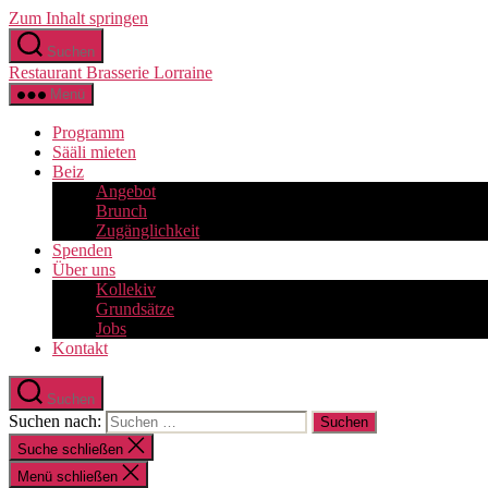
Zum Inhalt springen
Suchen
Restaurant Brasserie Lorraine
Menü
Programm
Sääli mieten
Beiz
Angebot
Brunch
Zugänglichkeit
Spenden
Über uns
Kollekiv
Grundsätze
Jobs
Kontakt
Suchen
Suchen nach:
Suche schließen
Menü schließen