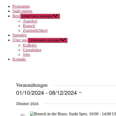
Programm
Sääli mieten
Beiz
Untermenü anzeigen
Angebot
Brunch
Zugänglichkeit
Spenden
Über uns
Untermenü anzeigen
Kollekiv
Grundsätze
Jobs
Kontakt
Veranstaltungen
01/10/2024
 - 
08/12/2024
Datum
wählen.
Oktober 2024
SO.