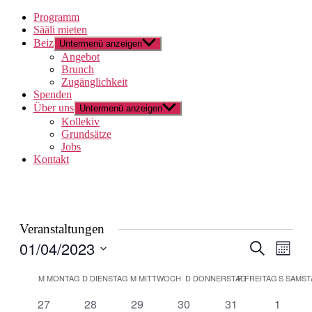
Programm
Sääli mieten
Beiz
Untermenü anzeigen
Angebot
Brunch
Zugänglichkeit
Spenden
Über uns
Untermenü anzeigen
Kollekiv
Grundsätze
Jobs
Kontakt
Veranstaltungen
01/04/2023
Veranstal
Veran
Suche
Monat
Ansic
Suche
Datum
Navig
Kalender
wählen.
M
MONTAG
D
DIENSTAG
M
MITTWOCH
D
DONNERSTAG
F
FREITAG
S
SAMST
und
von
Ansichten
0
0
0
0
0
0
27
28
29
30
31
1