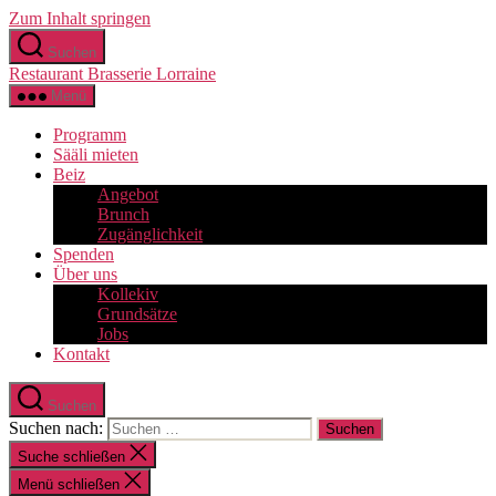
Zum Inhalt springen
Suchen
Restaurant Brasserie Lorraine
Menü
Programm
Sääli mieten
Beiz
Angebot
Brunch
Zugänglichkeit
Spenden
Über uns
Kollekiv
Grundsätze
Jobs
Kontakt
Suchen
Suchen nach:
Suche schließen
Menü schließen