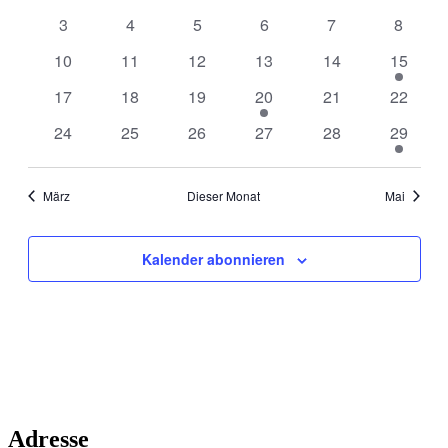
Veranstaltungen
Veranstaltungen
Veranstaltungen
Veranstaltungen
Veranstaltungen
Veranstaltungen
Veranst
Navigati
0
0
0
0
0
0
3
4
5
6
7
8
Veranstaltungen
Veranstaltungen
Veranstaltungen
Veranstaltungen
Veranstaltungen
Veranst
0
0
0
0
0
1
10
11
12
13
14
15
Veranstaltungen
Veranstaltungen
Veranstaltungen
Veranstaltungen
Veranstaltungen
Veranst
0
0
0
1
0
0
17
18
19
20
21
22
Veranstaltungen
Veranstaltungen
Veranstaltungen
Veranstaltung
Veranstaltungen
Veranst
0
0
0
0
0
1
24
25
26
27
28
29
Veranstaltungen
Veranstaltungen
Veranstaltungen
Veranstaltungen
Veranstaltungen
Veranst
März
Dieser Monat
Mai
Kalender abonnieren
Adresse