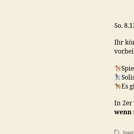
So. 8.
Ihr kö
vorbe
Spie
Soli
Es g
In 2e
wenn 
Spiel