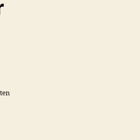
r
ten