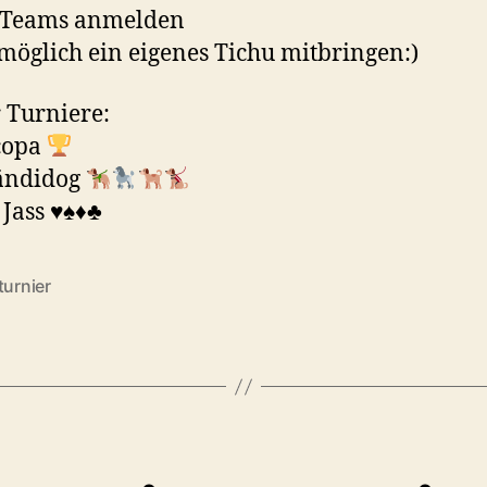
r Teams anmelden
öglich ein eigenes Tichu mitbringen:)
 Turniere:
copa
rändidog
Jass ♥️♠️♦️♣️
turnier