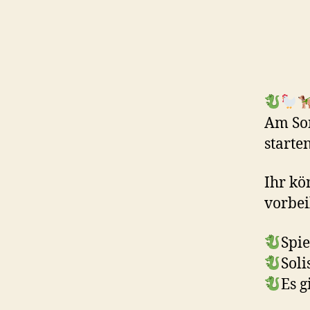
Am Son
starte
Ihr kö
vorbe
Spie
Soli
Es g