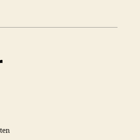
r
ten