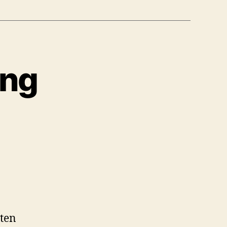
ing
ten