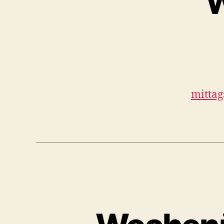
W
mitta