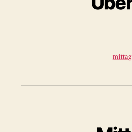
Über
mitta