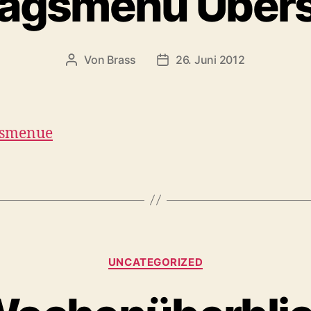
tagsmenü Übers
Von
Brass
26. Juni 2012
gsmenue
UNCATEGORIZED