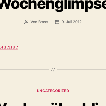
Wochenglimps
Von
Brass
9. Juli 2012
gsmenue
UNCATEGORIZED